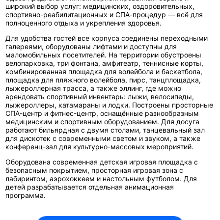
широкий выбор услуг: медицинских, оздоровительных,
спортивно-реабилитационных и СПА-процедур — всё для
полноценного отдыха и укрепления здоровья.
Для удобства гостей все корпуса соединены переходными
галереями, оборудованы лифтами и доступны для
маломобильных посетителей. На территории обустроены
велопарковка, три фонтана, амфитеатр, теннисные корты,
комбинированная площадка для волейбола и баскетбола,
площадка для пляжного волейбола, пирс, танцплощадка,
лыжероллерная трасса, а также эллинг, где можно
арендовать спортивный инвентарь: лыжи, велосипеды,
лыжероллеры, катамараны и лодки. Построены просторные
СПА-центр и фитнес-центр, оснащённые разнообразным
медицинским и спортивным оборудованием. Для досуга
работают бильярдная с двумя столами, танцевальный зал
для дискотек с современными светом и звуком, а также
конференц-зал для культурно-массовых мероприятий.
Оборудована современная детская игровая площадка с
безопасным покрытием, просторная игровая зона с
лабиринтом, аэрохоккеем и настольным футболом. Для
детей разрабатывается отдельная анимационная
программа.