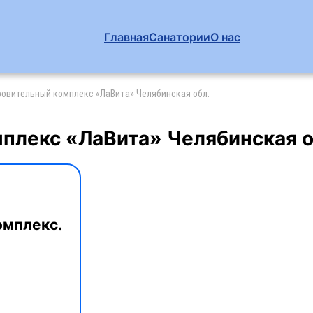
Главная
Санатории
О нас
овительный комплекс «ЛаВита» Челябинская обл.
плекс «ЛаВита» Челябинская о
омплекс.