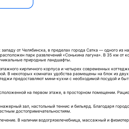
к западу от Челябинска, в пределах города Сатка — одного из 
 расположен парк развлечений «Сонькина лагуна». В 35 км от 
 уникальные природные ландшафты.
ехэтажного кирпичного корпуса и четырех современных коттед
ой. В некоторых комнатах удобства размещены на блок из дву
ттеджи предоставляют мини-кухни с необходимой посудой и быт
сположенной на первом этаже, в просторном помещении. Рацио
енажерный зал, настольный теннис и бильярд. Благодаря город
 местным достопримечательностиям.
лечение. В наличии водогрязелечебница, массажный и физиоте