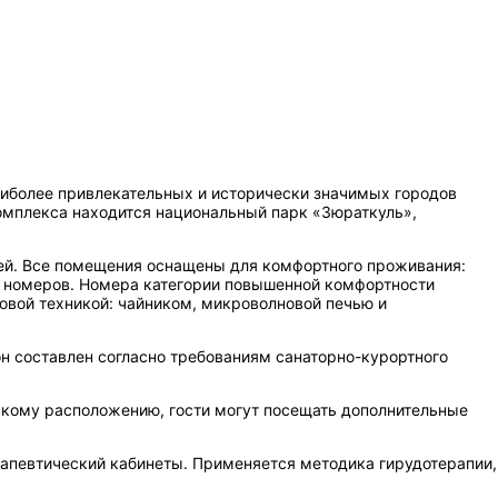
наиболее привлекательных и исторически значимых городов
комплекса находится национальный парк «Зюраткуль»,
жей. Все помещения оснащены для комфортного проживания:
х номеров. Номера категории повышенной комфортности
овой техникой: чайником, микроволновой печью и
н составлен согласно требованиям санаторно-курортного
скому расположению, гости могут посещать дополнительные
рапевтический кабинеты. Применяется методика гирудотерапии,