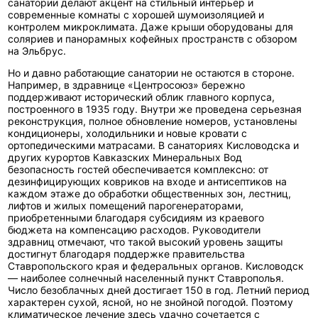
санатории делают акцент на стильный интерьер и
современные комнаты с хорошей шумоизоляцией и
контролем микроклимата. Даже крыши оборудованы для
соляриев и панорамных кофейных пространств с обзором
на Эльбрус.
Но и давно работающие санатории не остаются в стороне.
Например, в здравнице «Центросоюз» бережно
поддерживают исторический облик главного корпуса,
построенного в 1935 году. Внутри же проведена серьезная
реконструкция, полное обновление номеров, установлены
кондиционеры, холодильники и новые кровати с
ортопедическими матрасами. В санаториях Кисловодска и
других курортов Кавказских Минеральных Вод
безопасность гостей обеспечивается комплексно: от
дезинфицирующих ковриков на входе и антисептиков на
каждом этаже до обработки общественных зон, лестниц,
лифтов и жилых помещений парогенераторами,
приобретенными благодаря субсидиям из краевого
бюджета на компенсацию расходов. Руководители
здравниц отмечают, что такой высокий уровень защиты
достигнут благодаря поддержке правительства
Ставропольского края и федеральных органов. Кисловодск
— наиболее солнечный населенный пункт Ставрополья.
Число безоблачных дней достигает 150 в год. Летний период
характерен сухой, ясной, но не знойной погодой. Поэтому
климатическое лечение здесь удачно сочетается с