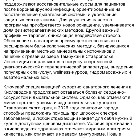
поддерживают восстановительные курсы для пациентов
после коронавирусной инфекции, ориентированные на
восстановление дыхательной системы и укрепление
защитных сил организма. Для улучшения качества
программы приобретается новое оснащение, увеличивается
доля физиотерапевтических методов. Другой важный
профиль — терапия, снижающая воздействие стресса.
Обновление в санаториях преимущественно связано с
расширением бальнеологических методик, базирующихся
на применении местных минеральных источников и
лечебных грязей из озера Тамбукан в Ставрополье.
Инвестиции направляются в покупку современной
диагностической и терапевтической аппаратуры, внедрение
популярных спа-услуг, wellness-курсов, гидромассажных и
акватермальных зон.
Ключевой специализацией курортно-санаторного лечения в
Кисловодске продолжают оставаться болезни сердечно-
сосудистой и дыхательной систем. Однако, как отмечают в
министерстве туризма и оздоровительных курортов
Ставропольского края, в 2026 году санатории города
способны предложить помощь при широком спектре
заболеваний, и любой отдыхающий найдет для себя нужный
курс в доступном ценовом диапазоне. Условия проживания
в кисловодских здравницах отвечают мировым критериям
качества, как отмечают в краевом минтуризме. Новые