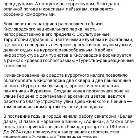
процедурами. А прогулки по терренкурам, благодаря
отличной погоде и красивым пейзажам, становятся
особенно комфортными.
Большинство санаториев расположено вблизи
Кисловодского национального парка, часть —
непосредственно в его пределах. Окультуренные
территории здравниц с цветочными клумбами и фонтанами,
где можно совершать вечерние прогулки под звуки музыки,
делают отдых на курорте разнообразным. Удобная
инфраструктура для туристов в Кисловодске формируется
в рамках краевой госпрограммы «Туристко-рекреационный
комплекс».
Финансирование из средств курортного налога позволило
облагородить в Кисловодске два сквера и две пешеходные
аллеи на Курортном бульваре, провести реставрацию
памятника «Журавли». Создана новая прогулочная зона на
улице Герцена с фонтанами и арками из цветов, ведутся
работы по благоустройству улиц Дзержинского и Ленина —
там появились комфортные уголки для отдыха.
В последние годы в городе начали работу санатории «Белая
дача», «Главные Нарзанные ванны», «Арника», а также спа-
отель категории «4 звезды» «Рамада-резорт» на 180 мест.
До 2024 года планируется завершение строительства
санаториев «Русель» и «Стеклянная струя».