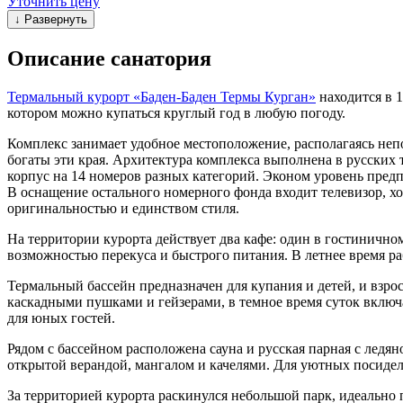
Уточнить цену
↓ Развернуть
Описание санатория
Термальный курорт «Баден-Баден Термы Курган»
находится в 
котором можно купаться круглый год в любую погоду.
Комплекс занимает удобное местоположение, располагаясь неп
богаты эти края. Архитектура комплекса выполнена в русских 
корпус на 14 номеров разных категорий. Эконом уровень пред
В оснащение остального номерного фонда входит телевизор, хо
оригинальностью и единством стиля.
На территории курорта действует два кафе: один в гостинично
возможностью перекуса и быстрого питания. В летнее время ра
Термальный бассейн предназначен для купания и детей, и взро
каскадными пушками и гейзерами, в темное время суток включа
для юных гостей.
Рядом с бассейном расположена сауна и русская парная с лед
открытой верандой, мангалом и качелями. Для уютных посиде
За территорией курорта раскинулся небольшой парк, идеально 