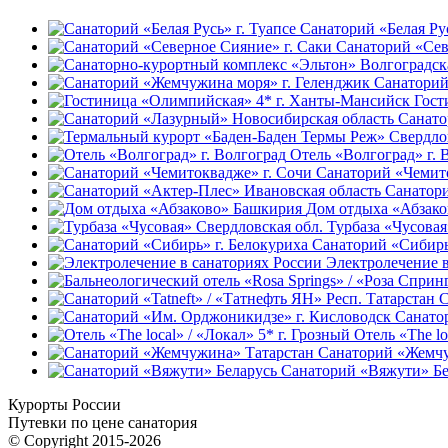
Санаторий «Белая Рус
Санаторий «Сев
Санаторий
Гост
Санато
Отель «Волгоград» г. 
Санаторий «Чемито
Санатори
Дом отдыха «Абзак
Турбаза «Чусовая
Санаторий «Сибирь
Электролечение в
С
Санато
Отель «The lo
Санаторий «Жемчу
Санаторий «Вяжути» Бе
Курорты России
Путевки по цене санатория
© Copyright 2015-2026