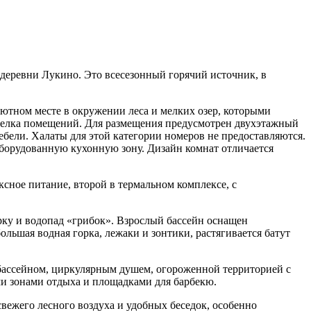
деревни Лукино. Это всесезонный горячий источник, в
ютном месте в окружении леса и мелких озер, которыми
отделка помещений. Для размещения предусмотрен двухэтажный
бели. Халаты для этой категории номеров не предоставляются.
оборудованную кухонную зону. Дизайн комнат отличается
ксное питание, второй в термальном комплексе, с
рку и водопад «грибок». Взрослый бассейн оснащен
льшая водная горка, лежаки и зонтики, растягивается батут
и-бассейном, циркулярным душем, огороженной территорией с
ми зонами отдыха и площадками для барбекю.
вежего лесного воздуха и удобных беседок, особенно