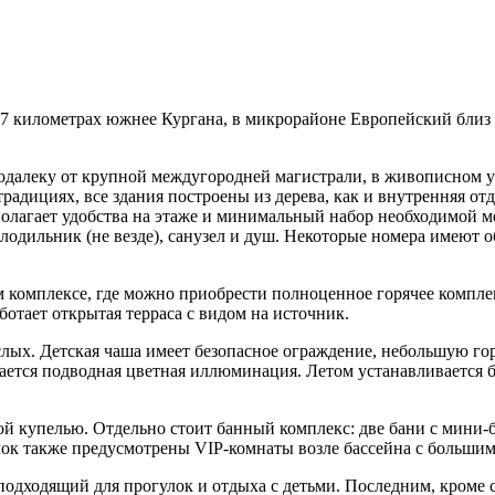
17 километрах южнее Кургана, в микрорайоне Европейский близ 
одалеку от крупной междугородней магистрали, в живописном у
традициях, все здания построены из дерева, как и внутренняя 
полагает удобства на этаже и минимальный набор необходимой ме
лодильник (не везде), санузел и душ. Некоторые номера имеют 
м комплексе, где можно приобрести полноценное горячее компле
ботает открытая терраса с видом на источник.
слых. Детская чаша имеет безопасное ограждение, небольшую го
ется подводная цветная иллюминация. Летом устанавливается бо
яной купелью. Отдельно стоит банный комплекс: две бани с мин
лок также предусмотрены VIP-комнаты возле бассейна с больши
подходящий для прогулок и отдыха с детьми. Последним, кроме с