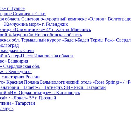
ь» г. Туапсе
ерное Сияние» г. Саки
Санаторно-курортный комплекс «Эльтон» Волгоградс
 «Жемчужина моря» г. Геленджик
иница «Олимпийская» 4* г. Ханты-Мансийск
рий «Лазурный» Новосибирская область
Термальный курорт «Баден-Баден Термы Реж» Свердло
Волгоград
квадже» г. Сочи
й «Актер-Плес» Ивановская область
ово» Башкирия
» Свердловская обл.
» г. Белокуриха
 санаториях России
Бальнеологический отель «Rosa Springs» / «
анаторий «Tatneft» / «Татнефть ЯН» Респ. Татарстан
рий «Им. Орджоникидзе» г. Кисловодск
cal» / «Локал» 5* г. Грозный
жина» Татарстан
ларусь