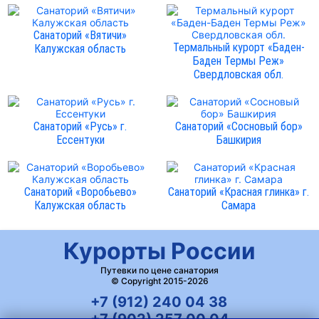
Санаторий «Вятичи»
Термальный курорт «Баден-
Калужская область
Баден Термы Реж»
Свердловская обл.
Санаторий «Русь» г.
Санаторий «Сосновый бор»
Ессентуки
Башкирия
Санаторий «Воробьево»
Санаторий «Красная глинка» г.
Калужская область
Самара
Курорты России
Путевки по цене санатория
© Copyright 2015-2026
+7 (912) 240 04 38