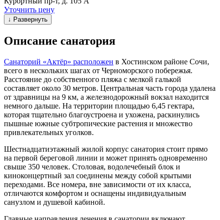
Курортный пр-т, д. 105 А
Уточнить цену
↓ Развернуть
Описание санатория
Санаторий «Актёр» расположен
в Хостинском районе Сочи,
всего в нескольких шагах от Черноморского побережья.
Расстояние до собственного пляжа с мелкой галькой
составляет около 30 метров. Центральная часть города удалена
от здравницы на 9 км, а железнодорожный вокзал находится
немного дальше. На территории площадью 6,45 гектара,
которая тщательно благоустроена и ухожена, раскинулись
пышные южные субтропические растения и множество
привлекательных уголков.
Шестнадцатиэтажный жилой корпус санатория стоит прямо
на первой береговой линии и может принять одновременно
свыше 350 человек. Столовая, водолечебный блок и
киноконцертный зал соединены между собой крытыми
переходами. Все номера, вне зависимости от их класса,
отличаются комфортом и оснащены индивидуальным
санузлом и душевой кабиной.
Главные направления лечения в санатории включают