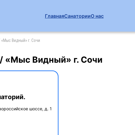
Главная
Санатории
О нас
 «Мыс Видный» г. Сочи
/ «Мыс Видный» г. Сочи
наторий.
вороссийское шоссе, д. 1