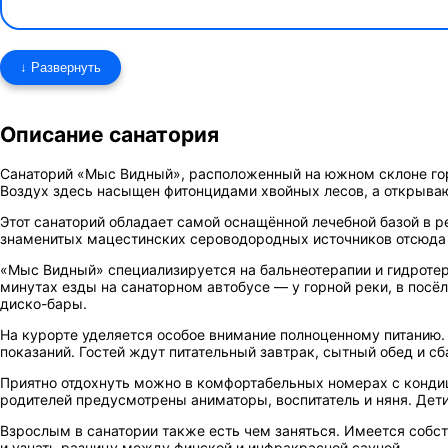
↓ Развернуть
Описание санатория
Санаторий «Мыс Видный»
, расположенный на южном склоне го
Воздух здесь насыщен фитонцидами хвойных лесов, а открыва
Этот санаторий обладает самой оснащённой лечебной базой в р
знаменитых мацестинских сероводородных источников отсюда 
«Мыс Видный» специализируется на бальнеотерапии и гидротер
минутах езды на санаторном автобусе — у горной реки, в посё
диско-бары.
На курорте уделяется особое внимание полноценному питанию.
показаний. Гостей ждут питательный завтрак, сытный обед и с
Приятно отдохнуть можно в комфортабельных номерах с кондици
родителей предусмотрены аниматоры, воспитатель и няня. Дети
Взрослым в санатории также есть чем заняться. Имеется соб
и узнать разницу между финской и инфракрасной сауной.