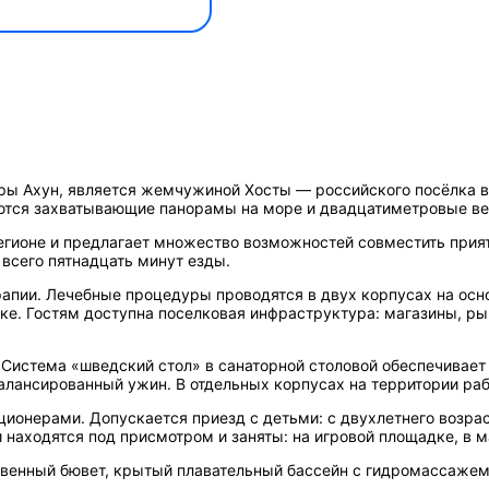
ры Ахун, является жемчужиной Хосты — российского посёлка в
ются захватывающие панорамы на море и двадцатиметровые ве
егионе и предлагает множество возможностей совместить прият
всего пятнадцать минут езды.
апии. Лечебные процедуры проводятся в двух корпусах на осно
лке. Гостям доступна поселковая инфраструктура: магазины, ры
 Система «шведский стол» в санаторной столовой обеспечивает
балансированный ужин. В отдельных корпусах на территории раб
онерами. Допускается приезд с детьми: с двухлетнего возраст
 находятся под присмотром и заняты: на игровой площадке, в м
ственный бювет, крытый плавательный бассейн с гидромассаже