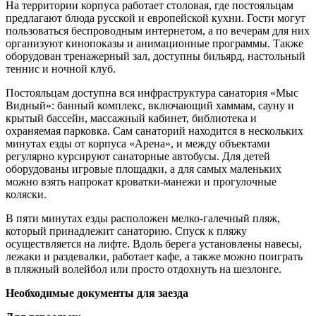
На территории корпуса работает столовая, где постояльцам
предлагают блюда русской и европейской кухни. Гости могут
пользоваться беспроводным интернетом, а по вечерам для них
организуют кинопоказы и анимационные программы. Также
оборудован тренажерный зал, доступны бильярд, настольный
теннис и ночной клуб.
Постояльцам доступна вся инфраструктура санатория «Мыс
Видный»: банный комплекс, включающий хаммам, сауну и
крытый бассейн, массажный кабинет, библиотека и
охраняемая парковка. Сам санаторий находится в нескольких
минутах езды от корпуса «Арена», и между объектами
регулярно курсируют санаторные автобусы. Для детей
оборудованы игровые площадки, а для самых маленьких
можно взять напрокат кроватки-манежи и прогулочные
коляски.
В пяти минутах езды расположен мелко-галечный пляж,
который принадлежит санаторию. Спуск к пляжу
осуществляется на лифте. Вдоль берега установлены навесы,
лежаки и раздевалки, работает кафе, а также можно поиграть
в пляжный волейбол или просто отдохнуть на шезлонге.
Необходимые документы для заезда