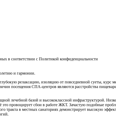
нных в соответствии с Политикой конфиденциальности
голетию и гармонии.
 глубокую релаксацию, изоляцию от повседневной суеты, курс
ичин посещения СПА-центров являются расстройства пищеварите
ной лечебной базой и высококлассной инфраструктурой. Низкое
 это провоцирует сбои в работе ЖКТ. Зачастую подобные пробл
го тракта в местных санаториях демонстрирует высокую эффект
огий.