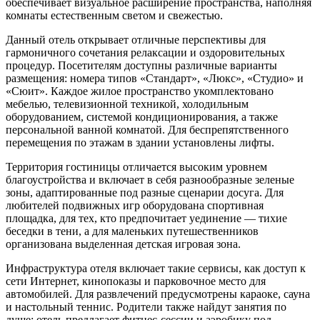
обеспечивает визуальное расширение пространства, наполняя
комнаты естественным светом и свежестью.
Данный отель открывает отличные перспективы для
гармоничного сочетания релаксации и оздоровительных
процедур. Посетителям доступны различные варианты
размещения: номера типов «Стандарт», «Люкс», «Студио» и
«Сюит». Каждое жилое пространство укомплектовано
мебелью, телевизионной техникой, холодильным
оборудованием, системой кондиционирования, а также
персональной ванной комнатой. Для беспрепятственного
перемещения по этажам в здании установлены лифты.
Территория гостиницы отличается высоким уровнем
благоустройства и включает в себя разнообразные зеленые
зоны, адаптированные под разные сценарии досуга. Для
любителей подвижных игр оборудована спортивная
площадка, для тех, кто предпочитает уединение — тихие
беседки в тени, а для маленьких путешественников
организована выделенная детская игровая зона.
Инфраструктура отеля включает такие сервисы, как доступ к
сети Интернет, кинопоказы и парковочное место для
автомобилей. Для развлечений предусмотрены караоке, сауна
и настольный теннис. Родители также найдут занятия по
душе: отель предлагает фитнес-сессии и аэробику под