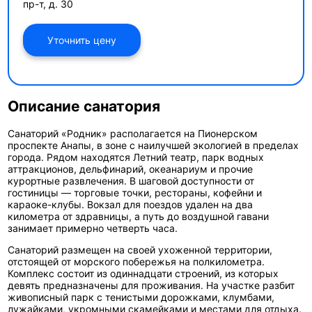
пр-т, д. 30
Уточнить цену
Описание санатория
Санаторий «Родник»
располагается на Пионерском
проспекте Анапы, в зоне с наилучшей экологией в пределах
города. Рядом находятся Летний театр, парк водных
аттракционов, дельфинарий, океанариум и прочие
курортные развлечения. В шаговой доступности от
гостиницы — торговые точки, рестораны, кофейни и
караоке-клубы. Вокзал для поездов удален на два
километра от здравницы, а путь до воздушной гавани
занимает примерно четверть часа.
Санаторий размещен на своей ухоженной территории,
отстоящей от морского побережья на полкилометра.
Комплекс состоит из одиннадцати строений, из которых
девять предназначены для проживания. На участке разбит
живописный парк с тенистыми дорожками, клумбами,
лужайками, укромными скамейками и местами для отдыха.