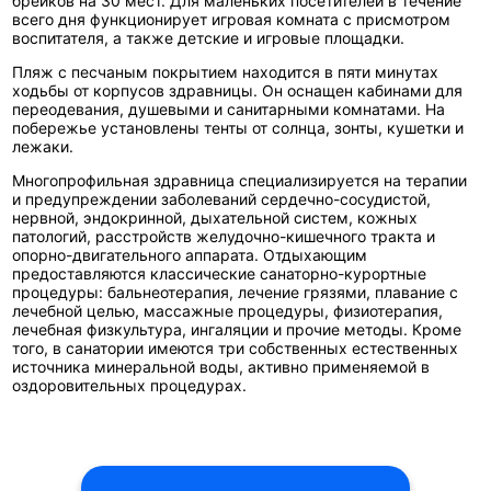
брейков на 30 мест. Для маленьких посетителей в течение
всего дня функционирует игровая комната с присмотром
воспитателя, а также детские и игровые площадки.
Пляж с песчаным покрытием находится в пяти минутах
ходьбы от корпусов здравницы. Он оснащен кабинами для
переодевания, душевыми и санитарными комнатами. На
побережье установлены тенты от солнца, зонты, кушетки и
лежаки.
Многопрофильная здравница специализируется на терапии
и предупреждении заболеваний сердечно-сосудистой,
нервной, эндокринной, дыхательной систем, кожных
патологий, расстройств желудочно-кишечного тракта и
опорно-двигательного аппарата. Отдыхающим
предоставляются классические санаторно-курортные
процедуры: бальнеотерапия, лечение грязями, плавание с
лечебной целью, массажные процедуры, физиотерапия,
лечебная физкультура, ингаляции и прочие методы. Кроме
того, в санатории имеются три собственных естественных
источника минеральной воды, активно применяемой в
оздоровительных процедурах.