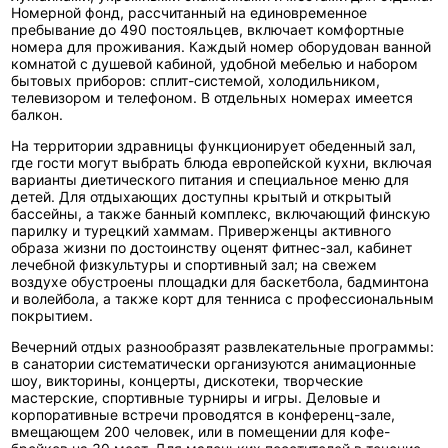
Номерной фонд, рассчитанный на единовременное
пребывание до 490 постояльцев, включает комфортные
номера для проживания. Каждый номер оборудован ванной
комнатой с душевой кабиной, удобной мебелью и набором
бытовых приборов: сплит-системой, холодильником,
телевизором и телефоном. В отдельных номерах имеется
балкон.
На территории здравницы функционирует обеденный зал,
где гости могут выбрать блюда европейской кухни, включая
варианты диетического питания и специальное меню для
детей. Для отдыхающих доступны крытый и открытый
бассейны, а также банный комплекс, включающий финскую
парилку и турецкий хаммам. Приверженцы активного
образа жизни по достоинству оценят фитнес-зал, кабинет
лечебной физкультуры и спортивный зал; на свежем
воздухе обустроены площадки для баскетбола, бадминтона
и волейбола, а также корт для тенниса с профессиональным
покрытием.
Вечерний отдых разнообразят развлекательные программы:
в санатории систематически организуются анимационные
шоу, викторины, концерты, дискотеки, творческие
мастерские, спортивные турниры и игры. Деловые и
корпоративные встречи проводятся в конференц-зале,
вмещающем 200 человек, или в помещении для кофе-