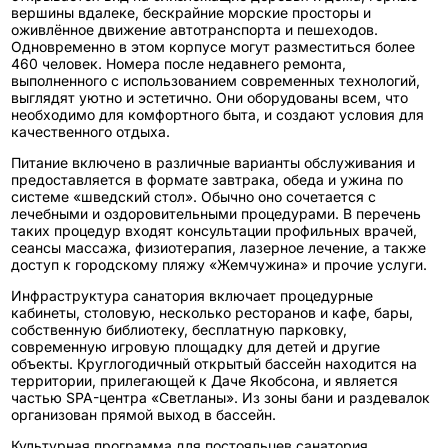
вершины вдалеке, бескрайние морские просторы и
оживлённое движение автотранспорта и пешеходов.
Одновременно в этом корпусе могут разместиться более
460 человек. Номера после недавнего ремонта,
выполненного с использованием современных технологий,
выглядят уютно и эстетично. Они оборудованы всем, что
необходимо для комфортного быта, и создают условия для
качественного отдыха.
Питание включено в различные варианты обслуживания и
предоставляется в формате завтрака, обеда и ужина по
системе «шведский стол». Обычно оно сочетается с
лечебными и оздоровительными процедурами. В перечень
таких процедур входят консультации профильных врачей,
сеансы массажа, физиотерапия, лазерное лечение, а также
доступ к городскому пляжу «Жемчужина» и прочие услуги.
Инфраструктура санатория включает процедурные
кабинеты, столовую, несколько ресторанов и кафе, бары,
собственную библиотеку, бесплатную парковку,
современную игровую площадку для детей и другие
объекты. Круглогодичный открытый бассейн находится на
территории, прилегающей к Даче Якобсона, и является
частью SPA-центра «Светланы». Из зоны бани и раздевалок
организован прямой выход в бассейн.
Культурная программа для постояльцев санатория