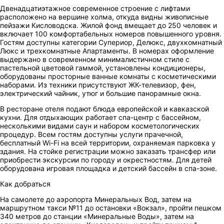
Двенадцатиэтажное современное строение с лифтами
расположено на вершине холма, откуда видны живописные
пейзажи Кисловодска. Жилой фонд вмещает до 250 человек и
включает 100 комфортабельных номеров повышенного уровня.
Гостям доступны категории Супериор, Делюкс, двухкомнатный
Люкс и трехкомнатные Апартаменты. В номерах оформление
выдержано в современном минималистичном стиле с
пастельной цветовой гаммой, установлены кондиционеры,
оборудованы просторные ванные комнаты с косметическими
наборами. Из техники присутствуют ЖК-телевизор, фен,
электрический чайник, утюг и большие панорамные окна.
В ресторане отеля подают блюда европейской и кавказской
кухни. Для отдыхающих работает спа-центр с бассейном,
несколькими видами саун и набором косметологических
процедур. Всем гостям доступны услуги прачечной,
бесплатный Wi-Fi на всей территории, охраняемая парковка у
здания. На стойке регистрации можно заказать трансфер или
приобрести экскурсии по городу и окрестностям. Для детей
оборудована игровая площадка и детский бассейн в спа-зоне.
Как добраться
На самолете до аэропорта Минеральных Вод, затем на
маршрутном такси №11 до остановки «Вокзал», пройти пешком
340 метров до станции «Минеральные Воды», затем на