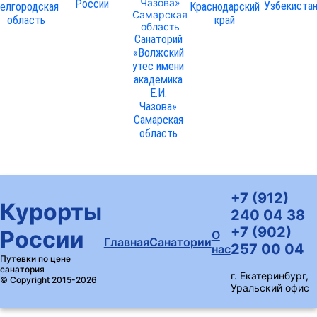
России
Узбекиста
елгородская
Краснодарский
область
край
Санаторий
«Волжский
утес имени
академика
Е.И.
Чазова»
Самарская
область
+7 (912)
Курорты
240 04 38
+7 (902)
России
О
Главная
Санатории
257 00 04
нас
Путевки по цене
санатория
г. Екатеринбург,
© Copyright 2015-2026
Уральский офис