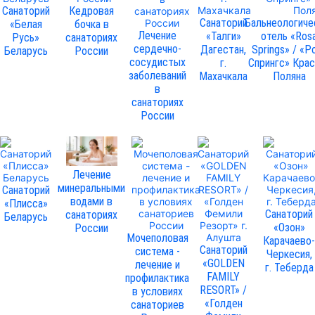
Санаторий
Кедровая
Санаторий
Бальнеологиче
«Белая
бочка в
Лечение
«Талги»
отель «Ros
Русь»
санаториях
сердечно-
Дагестан,
Springs» / «Р
Беларусь
России
сосудистых
г.
Спрингс» Крас
заболеваний
Махачкала
Поляна
в
санаториях
России
Лечение
минеральными
Санаторий
водами в
«Плисса»
Санаторий
санаториях
Беларусь
«Озон»
России
Мочеполовая
Карачаево
Санаторий
система -
Черкесия,
«GOLDEN
лечение и
г. Теберда
FAMILY
профилактика
RESORT» /
в условиях
«Голден
санаториев