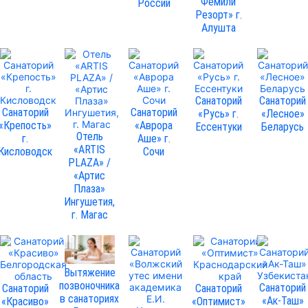
Фемили
России
Резорт» г.
Алушта
Санаторий
Санаторий
Санаторий
Санаторий
«Русь» г.
«Лесное»
«Крепость»
«Аврора
Ессентуки
Беларусь
Отель
г.
Аше» г.
«ARTIS
Кисловодск
Сочи
PLAZA» /
«Артис
Плаза»
Ингушетия,
г. Магас
Вытяжение
позвоночника
Санаторий
Санаторий
Санаторий
в санаториях
«Ак-Таш»
«Красиво»
«Оптимист»