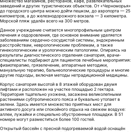
множество магазинов, ресторанов, кафе, развлекательных
заведений и других туристических объектов. От «Черноморья»
до городского центра можно дойти пешком, до аэропорта — 25
километров, а до железнодорожного вокзала — 3 километра.
Морской пляж удалён всего на 300 метров.
Данное учреждение считается многопрофильным центром
лечения и оздоровления, где основное внимание уделяется
заболеваниям сердечно-сосудистой системы, эндокринным
расстройствам, неврологическим проблемам, а также
гинекологическим и урологическим патологиям. Опираясь на
результаты диагностического отделения санатория, врачи-
специалисты подбирают для пациентов лечебные мероприятия:
физиотерапию, грязелечение, аппаратные методики,
мануальную терапию, бальнеологические процедуры и многие
другие подходы, включая методы нетрадиционной медицины.
Корпус санатория высотой в 8 этажей оборудован двумя
лифтами и расположен на участке площадью 2 гектара.
Территория тщательно ухожена, засажена великолепными
растениями субтропического пояса и буквально утопает в
зелени. Здесь имеется множество приятных мест для
активного досуга или спокойного отдыха на свежем воздухе:
аллеи, лужайки и специально обустроенные площадки. В 51
номере могут разместиться более 100 гостей.
Открытый бассейн с пресной подогреваемой водой оснащён