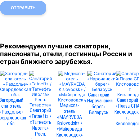
ОТПРАВИТЬ
Рекомендуем лучшие санатории,
пансионаты, отели, гостиницы России и
стран ближнего зарубежья.
Санаторий
Загородный
Санаторий
«Нарочанский
Медиспа-
спа-отель
«Плаза СП
берег»
Санаторий
отель
«Раздолье»
Кисловодск
Беларусь
«Tatneft» /
«MAYRVEDA
вердловская
г.
«Татнефть
Kislovodsk» /
обл.
Кисловодс
Иволга»
«Майерведа
Респ.
Кисловодск»