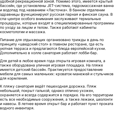
удобной рекреационной зоной. Помимо этого, имеется крытый
бассейн, где установлены JET-система, гидромассажная ванна
и водопад под названием «Ласточка». В банном отделении
здравницы функционируют русская парная и финская сауна. В
спа-центре особого внимания заслуживают термальные
процедуры, которые входят в специализированные программы
по уходу за лицом и телом. Также работают кабинеты
косметологии и массажа.
Питание для отдыхающих организовано трижды в день по
принципу «шведский стол» в главном ресторане, где есть
уютная терраса и предлагаются блюда европейской кухни.
Дополнительно в холле санатория работает лобби-бар.
Для детей в любое время года открыта игровая комната, а
также оборудована уличная игровая площадка. На пляже
имеется детский бассейн. Практикуется предоставление
мебели для самых маленьких: кроваток-манежей и стульчиков
для кормления.
К пляжу санатория ведёт пешеходная дорожка. Пляж
небольшой, покрыт галькой, однако отлично ухожен,
охраняется и всегда содержится в порядке. На его территории
есть все необходимые сооружения, а также лежаки, шезлонги
и навесы. В летнее время открыт бар и работает пункт проката
водного инвентаря.