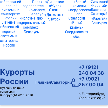
Отель
Санаторий
«Династия»
«Ислочь-Парк»
Санаторий
«Карагай»
г. Курск
Лечение
оздоровительный
«Белый
Башкирия
заболеваний
комплекс,
камень»
нервной
Беларусь
Свердловская
системы в
обл.
санаториях
России
+7 (912)
Курорты
240 04 38
+7 (902)
России
О
Главная
Санатории
257 00 04
нас
Путевки по цене
санатория
г. Екатеринбург,
© Copyright 2015-2026
Уральский офис