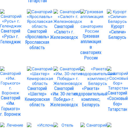
Татарстан
Санаторий
Курорт
Санаторий
Санаторий
«Салют» г.
«Силичи»
Грязевая
«Русь» г.
«Ярославль»
Железноводск
Беларусь
аппликация
Геленджик
Ярославская
в
область
санаториях
России
Санаторий
Санаторий
«Ракета»
Санаторий
«Шахтер»
«Им. 30-летия
оздоровительный
Санаторий
«Сосновый
Кемеровская
Победы» г.
комплекс,
«Им.
бор»
область
Железноводск
Беларусь
Горького»
Татарстан
г. Воронеж