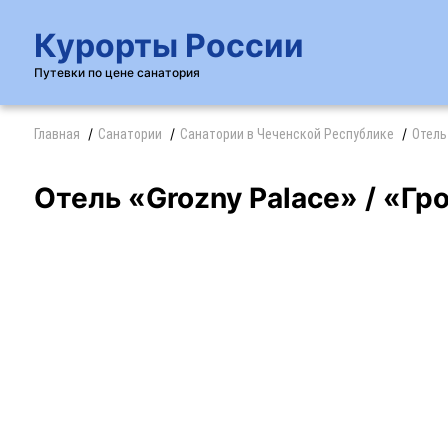
Курорты России
Путевки по цене санатория
Главная
Санатории
Санатории в Чеченской Республике
Отель 
Отель «Grozny Palace» / «Гр