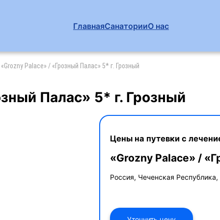
Главная
Санатории
О нас
«Grozny Palace» / «Грозный Палас» 5* г. Грозный
озный Палас» 5* г. Грозный
Цены на путевки с лечени
«Grozny Palace» / «
Россия, Чеченская Республика, 
Уточнить цену