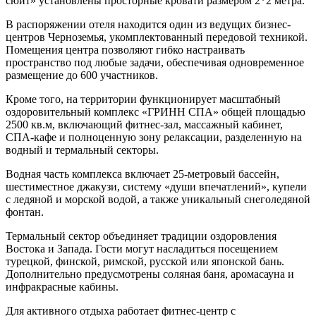
сюит» установлены просторные кровати размером 2*2 метра.
В распоряжении отеля находится один из ведущих бизнес-
центров Черноземья, укомплектованный передовой техникой.
Помещения центра позволяют гибко настраивать
пространство под любые задачи, обеспечивая одновременное
размещение до 600 участников.
Кроме того, на территории функционирует масштабный
оздоровительный комплекс «ГРИНН СПА» общей площадью
2500 кв.м, включающий фитнес-зал, массажный кабинет,
СПА-кафе и полноценную зону релаксации, разделенную на
водный и термальный секторы.
Водная часть комплекса включает 25-метровый бассейн,
шестиместное джакузи, систему «души впечатлений», купели
с ледяной и морской водой, а также уникальный снеголедяной
фонтан.
Термальный сектор объединяет традиции оздоровления
Востока и Запада. Гости могут насладиться посещением
турецкой, финской, римской, русской или японской бань.
Дополнительно предусмотрены соляная баня, аромасауна и
инфракрасные кабины.
Для активного отдыха работает фитнес-центр с